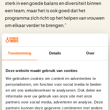
sterk in een goede balans en diversiteit binnen
een team, maar het is ook goed dat het
programma zich richt op het helpen van vrouwen
om elkaar verder te brengen.”
Hoewel Roelofs niet specifiek op zoek was naar
Toestemming
Details
Over
een vrouwelijke mentor, merkte ze gaandeweg
dat het wel een extra dimensie gaf. “Vrouwen
Deze website maakt gebruik van cookies
onderling begrijpen elkaar beter en lopen vaak
We gebruiken cookies om content en advertenties te
tegen dezelfde hindernissen aan.” Dankzij het
personaliseren, om functies voor social media te bieden
programma realiseert Roelofs zich dat ze prima
en om ons websiteverkeer te analyseren. Ook delen we
op haar plek zit bij Univé. “Het spiegelen,
informatie over uw gebruik van onze site met onze
partners voor social media, adverteren en analyse. Deze
sparren en uit m’n bubbel stappen heeft me niet
partners kunnen deze gegevens combineren met andere