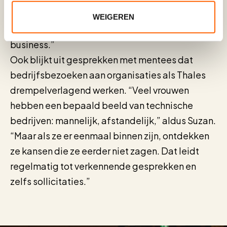
ook strategisch. “Divers samengestelde teams
WEIGEREN
presteren beter. Het is gewoon goed voor de
business.”
Ook blijkt uit gesprekken met mentees dat
bedrijfsbezoeken aan organisaties als Thales
drempelverlagend werken. “Veel vrouwen
hebben een bepaald beeld van technische
bedrijven: mannelijk, afstandelijk,” aldus Suzan.
“Maar als ze er eenmaal binnen zijn, ontdekken
ze kansen die ze eerder niet zagen. Dat leidt
regelmatig tot verkennende gesprekken en
zelfs sollicitaties.”