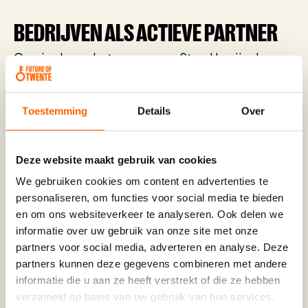
BEDRIJVEN ALS ACTIEVE PARTNER
Cruciaal voor het succes van Step Up zijn de
samenwerkingen met het Twentse
bedrijfsleven. Bedrijven als Thales zijn
Toestemming
Details
Over
inmiddels aangehaakt als partner. Zij dragen
niet alleen financieel bij, maar openen ook hun
deuren voor bedrijfsbezoeken, leveren
Deze website maakt gebruik van cookies
mentoren en organiseren samen met de
We gebruiken cookies om content en advertenties te
personaliseren, om functies voor social media te bieden
stichting themabijeenkomsten. Binnen Thales is
en om ons websiteverkeer te analyseren. Ook delen we
diversiteit inmiddels een vast agendapunt,
informatie over uw gebruik van onze site met onze
vertelt Daniëlle Groener, Finance General
partners voor social media, adverteren en analyse. Deze
Manager bij Thales.
partners kunnen deze gegevens combineren met andere
informatie die u aan ze heeft verstrekt of die ze hebben
verzameld op basis van uw gebruik van hun services.
“Vanuit mijn eigen behoefte aan een