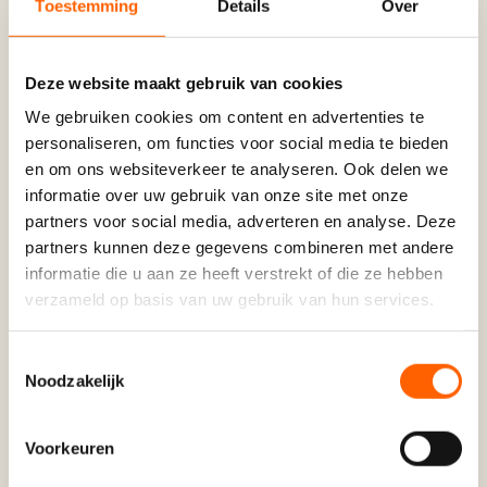
Toestemming
Details
Over
vrouweninitiatieven. Ze richten zich niet op
bijeenkomen om het bijpraten, maar op echte
ondersteuning, ontwikkeling en groei. Hun
Deze website maakt gebruik van cookies
ondertitel zegt het mooi: Mentoring Brainport’s
We gebruiken cookies om content en advertenties te
personaliseren, om functies voor social media te bieden
Talent.
en om ons websiteverkeer te analyseren. Ook delen we
Suzan verwoordde het mooi: ‘We staan naast
informatie over uw gebruik van onze site met onze
elkaar als twee initiatieven met dezelfde
partners voor social media, adverteren en analyse. Deze
ambitie. Het is inspirerend om te zien hoe
partners kunnen deze gegevens combineren met andere
informatie die u aan ze heeft verstrekt of die ze hebben
Brainport het programma vormgeeft op een
verzameld op basis van uw gebruik van hun services.
manier die bij hun regio past met dezelfde
energie, maar een eigen gezicht.’
Toestemmingsselectie
De lancering: een dag vol verbinding
Noodzakelijk
De officiële kick-off vond plaats in de
Domusdela in Eindhoven. Met inspirerende
Voorkeuren
sprekers zoals Hanna Verboom, livemuziek, een