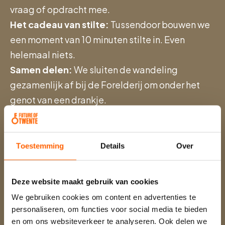
vraag of opdracht mee.
Het cadeau van stilte:
Tussendoor bouwen we
een moment van 10 minuten stilte in. Even
helemaal niets.
Samen delen:
We sluiten de wandeling
gezamenlijk af bij de Forelderij om onder het
genot van een drankje.
De route is al uitgestippeld. Loop je met ons
mee?
Toestemming
Details
Over
DATUM & TIJD
Deze website maakt gebruik van cookies
We gebruiken cookies om content en advertenties te
Woensdag, 9 september 2026
personaliseren, om functies voor social media te bieden
en om ons websiteverkeer te analyseren. Ook delen we
15:00 - 18:00 uur