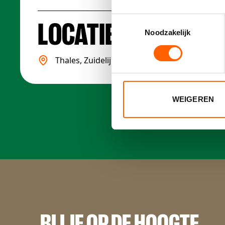
Toestemmingsselectie
LOCATIE
Noodzakelijk
Thales, Zuidelijke Havenweg 40, 7554 RR He
WEIGEREN
BLIJF OP DE HOOGTE