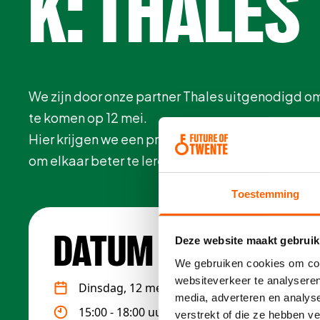
K: THALES
We zijn door onze partner Thales uitgenodigd o
te komen op 12 mei.
Hier krijgen we een presentatie en rondleiding, d
om elkaar beter te leren kennen.
Toestemming
DATUM & TIJD
Deze website maakt gebruik
We gebruiken cookies om cont
websiteverkeer te analyseren
Dinsdag, 12 mei 2026
media, adverteren en analys
15:00 - 18:00 uur
verstrekt of die ze hebben v